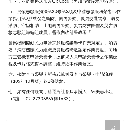
印卡，並調整格式加入QR Code（另加市徽浮水印防偽）。
五、另依志願服務法第20條第3項及申請志願服務榮譽卡作
業指引第2點核發之民防、義勇警察、義勇交通警察、義勇
消防、守望相助、山地義勇警察、災害防救團體及災害防
救志願組織編組成員，需依內政部警政署「
警察機關協勤民力申請志願服務榮譽卡作業規定」、消防
署「消防機關民力組織成員服務時數認定作業要點」向地
方主管機關申請榮譽卡，故前揭人員申請榮譽卡之作業流
程及卡片格式暫不調整，維持紙本作業發文。
六、檢附本市榮譽卡新格式範例及本市榮譽卡申請流程
（105年10月版）各1份供參。
七、如有任何疑問，請逕洽社會局承辦人，宋美惠小姐
（電話：02-27208889轉1633）。