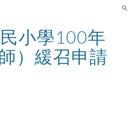
ion
民小學100年
師）緩召申請