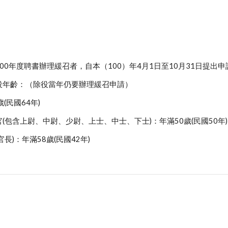
。
。
00年度聘書辦理緩召者，自本（100）年4月1日至10月31日提出
役年齡：（除役當年仍要辦理緩召申請）
(民國64年)
(包含上尉、中尉、少尉、上士、中士、下士)：年滿50歲(民國50年)
長)：年滿58歲(民國42年)