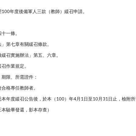
100年度後備軍人三款（教師）緩召申請。
四十一條。
法」第七章有關緩召條款。
徵緩召實施辦法」第五、六章。
緩召作業規定。
、期限、所需證件：
校合格專任教師者。
本年度緩召公告後，於本（100）年4月1日至10月31日止，檢附
正本驗畢發還，影本存查）
。