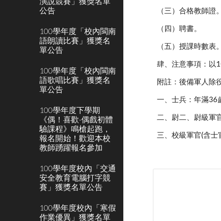
演說競賽」獲獎名單
公告
（三）合格教師證
（四）聘書。
100學年度「校內閩南
語朗讀比賽」獲獎名
（五）授課時數表
單公告
肆、注意事項：以1
100學年度「校內閩南
語歌唱比賽」獲獎名
附註：後備軍人除
單公告
一、士兵：年滿36歲
100學年度下學期
二、尉二、尉級軍官
《偶！喜歡-偶戲初體
驗課程》鳴槍起跑，
三、校級軍官(含士官
報名開始！歡迎本校
教師踴躍報名參加
100學年度校內「交通
安全教育電腦打字競
賽」獲獎名單公告
100學年度校內「寒假
作業優異」獲獎名單