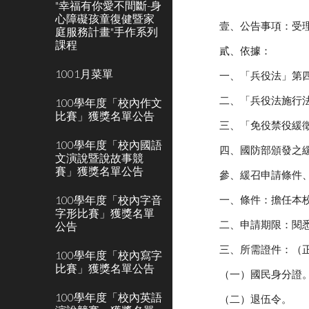
"幸福有你愛不間斷-身
心障礙孩童復健暨家
壹、公告事項：受理
庭服務計畫"手作系列
課程
貳、依據：
1001月菜單
一、「兵役法」第
二、「兵役法施行
100學年度「校內作文
比賽」獲獎名單公告
三、「免役禁役緩
100學年度「校內國語
四、國防部頒發之
文演說暨說故事競
賽」獲獎名單公告
參、緩召申請條件
100學年度「校內字音
一、條件：擔任本
字形比賽」獲獎名單
二、申請期限：閱悉
公告
三、所需證件：（
100學年度「校內寫字
比賽」獲獎名單公告
（一）國民身分證
100學年度「校內英語
（二）退伍令。