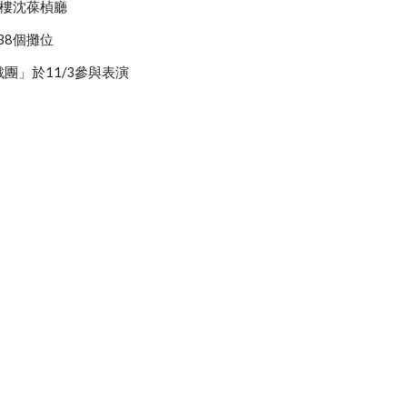
1樓沈葆楨廳
出，38個攤位
團」於11/3參與表演