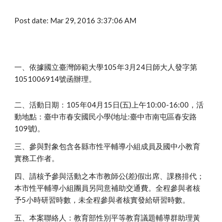
Post date: Mar 29, 2016 3:37:06 AM
一、依據國立臺灣師範大學105年3月24日師大人發字第
1051006914號函辦理。
二、活動日期：105年04月15日(五)上午10:00-16:00，活
動地點：臺中市春安國民小學(地址:臺中市南屯區春安路
109號)。
三、參與對象包含各縣市性平輔導小組成員及國中小教育
實務工作者。
四、請核予參與活動之本市教師公(差)假出席、課務排代；
本市性平輔導小組團員另同意補助交通費。全程參與者核
予5小時研習時數，未全程參與者核實發給研習時數。
五、本案聯絡人：教育部性別平等教育議題輔導群助理黃