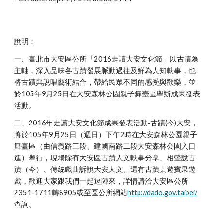
說明：
一、臺北市大安區公所「2016走讀大安文化節」以古蹟為
主軸，深入品味各古蹟發展脈動過往及鮮為人知軼事，也
將古蹟與說唱藝術結合，帶給民眾不同的感受與歡樂，並
於105年9月25日在大安森林公園親子舞臺區舉辦成果發表
活動。
二、2016年走讀大安文化節成果發表活動-古蹟(今)大安，
將於105年9月25日（週日）下午2時在大安森林公園親子
舞臺區（由信義路三段、建國南路二段大安森林公園入口
進）舉行，現場除有大安區古蹟人文軼事分享、相聲說古
蹟（今）、傳統戲曲訴說大安人文、還有古蹟桌遊賓果遊
戲，歡迎大家跟我們一起逗陣來，詳情請洽大安區公所
2351-1711轉8905或至區公所網站
http://dado.gov.taipei/
查詢。