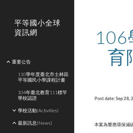
Sk
平等國小全球
10
資訊網
育
重要公告
110學年度臺北市士林區
平等國民小學課程計畫
104年臺北教育111標竿
學校認證
Post date: Sep 28,
學校活動(Activities)
最新訊息(News)
本案為響應環保減碳計畫