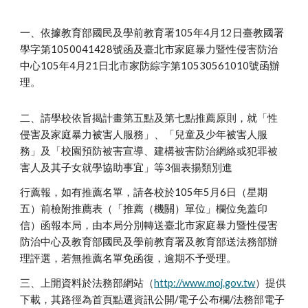
一、依據教育部國民及學前教育署105年4月12日臺教國署
學字第1050041428號函及臺北市家庭暴力暨性侵害防治
中心105年4月21日北市家防綜字第10530561010號函辦
理。
二、請學校依旨揭計畫第五點及第七點推薦原則，就「性
侵害及家庭暴力被害人服務」、「兒童及少年被害人服
務」及「校園預防被害宣導、建構被害防治網絡或犯罪被
害人及其子女就學協助事宜」等3個表揚類別進
行薦報，如有推薦名單，請各校於105年5月6日（星期
五）前檢附推薦表（「推薦（機關）單位」欄位免蓋印
信）函報本局，由本局分別轉送臺北市家庭暴力暨性侵害
防治中心及教育部國民及學前教育署及教育部送法務部辦
理評選，若無推薦名單免函復，逾期不予受理。
三、上開資料於法務部網站（
http://www.moj.gov.tw
）提供
下載，其路徑為首頁點選資訊公開/電子公布欄/法務部電子