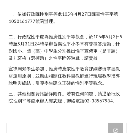
一、依據行政院性別平等處105年4月27日院臺性平字第
1050161777號函辦理。
二、行政院性平處為推廣性別平等觀念，於105年5月3日9
時至5月31日24時舉辦旨揭性平小學堂有獎徵答活動，針
對國小、國（高）中學生分別推出性平宣傳車（是非題）
及九宮格（選擇題）之性平問答遊戲，請貴校
宣導周知學生參加，推廣時應依性平教育課綱審慎掌握教
材運用原則，並應由相關任教科目教師進行現場教學指導
說明與總結，引導學生建立正確的性別平等觀念。
三、其他相關資訊請詳附件。若有任何問題，請逕洽行政
院性別平等處承辦人郭志煌，聯絡電話02-33567984。