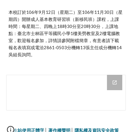
本校訂於106年9月12日（星期二）至106年11月30日（星
期四）開辦成人基本教育研習班（新移民班）課程，上課
時間：每星期二、四晚上18時30分至20時30分，上課地
點：臺北市士林區平等國民小學1樓美勞教室及2樓電腦教
室，歡迎報名參加，詳情請參閱附檔簡章，有意者請下載
報名表填寫或電洽2861-0503分機轉13張主任或分機轉14
吳組長詢問。
本站使用正體字
│ 
著作權聲明
│ 
隱私權及資訊安全政策