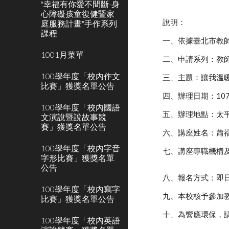
"幸福有你愛不間斷-身
心障礙孩童復健暨家
說明：
庭服務計畫"手作系列
課程
一、依據臺北市教師研
1001月菜單
二、申請系列：教
100學年度「校內作文
三、主題：讓我溫
比賽」獲獎名單公告
四、辦理日期：107
100學年度「校內國語
五、辦理地點：太
文演說暨說故事競
賽」獲獎名單公告
六、講座姓名：蕭
100學年度「校內字音
七、講座專職機構
字形比賽」獲獎名單
公告
八、報名方式：即
100學年度「校內寫字
九、本校核予參加
比賽」獲獎名單公告
十、為響應環保，
100學年度「校內英語