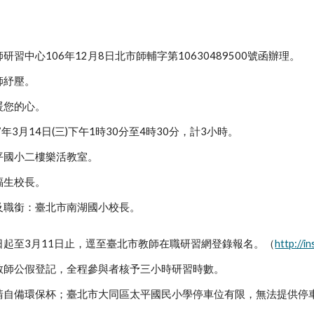
習中心106年12月8日北市師輔字第10630489500號函辦理。
師紓壓。
暖您的心。
年3月14日(三)下午1時30分至4時30分，計3小時。
平國小二樓樂活教室。
福生校長。
及職銜：臺北市南湖國小校長。
日起至3月11日止，逕至臺北市教師在職研習網登錄報名。（
http://i
教師公假登記，全程參與者核予三小時研習時數。
請自備環保杯；臺北市大同區太平國民小學停車位有限，無法提供停