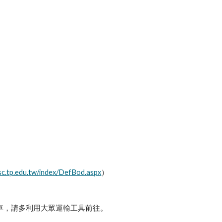
nsc.tp.edu.tw/index/DefBod.aspx
）
車，請多利用大眾運輸工具前往。