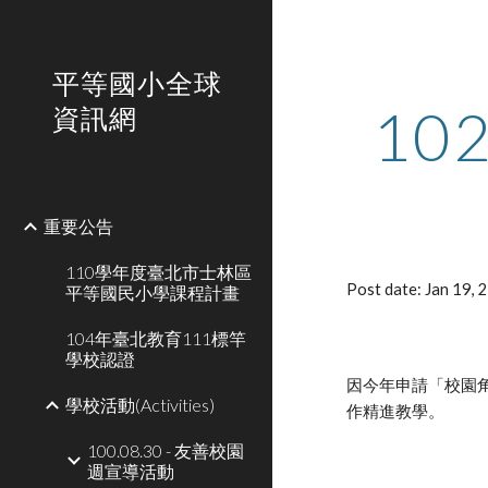
Sk
平等國小全球
10
資訊網
重要公告
110學年度臺北市士林區
Post date: Jan 19,
平等國民小學課程計畫
104年臺北教育111標竿
學校認證
因今年申請「校園
學校活動(Activities)
作精進教學。
100.08.30 - 友善校園
週宣導活動