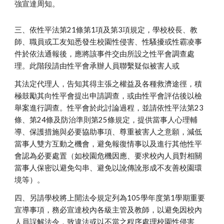
強宣達周知。
三、依性平法第21條第1項及第3項規定，學校校長、教
師、職員或工友知悉發生校園性侵害、性騷擾或性霸凌事
件於依法通報後，應將該事件交由所設之性平會調查處
理。此階段請由性平會承辦人員聯繫疑似被害人或
其法定代理人，告知其得主張之權益及各種救濟途徑，積
極鼓勵其向性平會提出申請調查，或由性平會評估後以檢
舉案進行調查。性平會於此討論過程，並請依性平法第23
條、第24條及防治準則第25條規定，提供當事人心理輔
導、保護措施與必要協助事項、尊重被害人之意願，減低
當事人雙方互動之機會，避免報復情事以及進行其他性平
會認為必要處置（如校園危機因應、要求校內人員對相關
當事人保密以避免勾串、避免以訛傳訛形成不友善校園環
境等）。
四、另請學校將上開法令規定列為105學年度第1學期重要
宣導事項，務必宣達校內各級主管及教師，以避免因校內
人員誤解法令，致違法或以不當之程序處理校園性侵害、