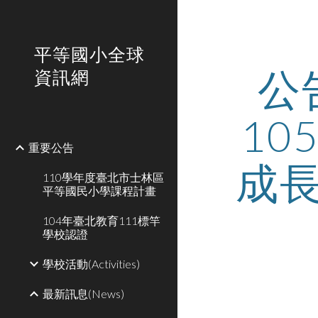
Sk
平等國小全球
公
資訊網
1
重要公告
成
110學年度臺北市士林區
平等國民小學課程計畫
104年臺北教育111標竿
學校認證
學校活動(Activities)
最新訊息(News)