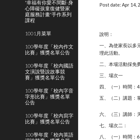
"幸福有你愛不間斷-身
Post date: Apr 14,
心障礙孩童復健暨家
庭服務計畫"手作系列
課程
1001月菜單
說明：
一、為使家長以多
100學年度「校內作文
比賽」獲獎名單公告
理此活動。
二、本場活動採免
100學年度「校內國語
文演說暨說故事競
三、場次一
賽」獲獎名單公告
四、（一）時間：4
100學年度「校內字音
字形比賽」獲獎名單
五、（二）講題：
公告
六、（三）講師：
100學年度「校內寫字
比賽」獲獎名單公告
七、場次二：
100學年度「校內英語
八、（一）時間：6