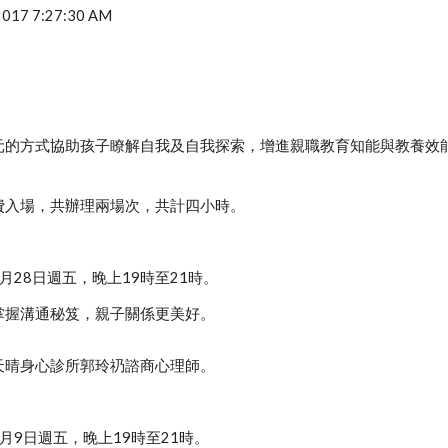
 2017 7:27:30 AM
元的方式協助孩子瞭解自我及自我探索，增進親職教育知能與教養效
費入場，共辦理兩場次，共計四小時。
月28日週五，晚上19時至21時。
掌握溝通秘笈，親子關係更美好。
天晴身心診所郭玲礽諮商心理師。
月9日週五，晚上19時至21時。