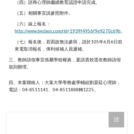
（四）諮商心理師繼續教育認證申請完成。
（五）相關事宜請參照附件。
（六）線上報名：
http://www.beclass.com/rid=1939f4956f9e9270c69b
。
（七）報名後，若因故無法參與，請於105年6月6日前
來電取消報名，俾利候補人員遞補。
三、教師請假事宜係屬學校權責，爰請貴校逕依教師請假
規則辦理。
四、本案聯絡人：大葉大學學務處學輔組劉晏廷心理師，
電話：04-8511141、04-8511888轉1225。