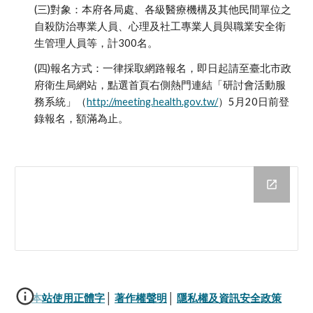
(三)對象：本府各局處、各級醫療機構及其他民間單位之
自殺防治專業人員、心理及社工專業人員與職業安全衛
生管理人員等，計300名。
(四)報名方式：一律採取網路報名，即日起請至臺北市政
府衛生局網站，點選首頁右側熱門連結「研討會活動服
務系統」（
http://meeting.
health.gov.tw/
）5月20日前登
錄報名，額滿為止。
本站使用正體字
│ 
著作權聲明
│ 
隱私權及資訊安全政策