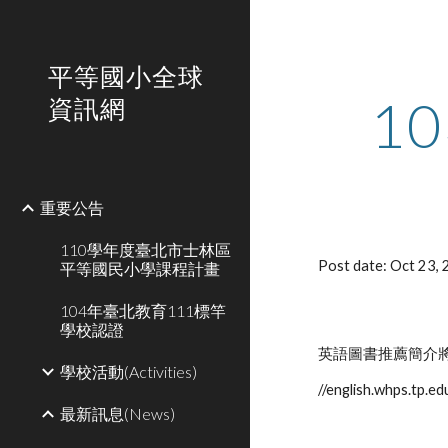
Sk
平等國小全球
1
資訊網
重要公告
110學年度臺北市士林區
Post date: Oct 23,
平等國民小學課程計畫
104年臺北教育111標竿
學校認證
英語圖書推薦簡介將
學校活動(Activities)
//english.whps.tp
最新訊息(News)