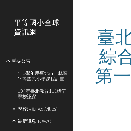
Sk
平等國小全球
臺
資訊網
綜
重要公告
第一
110學年度臺北市士林區
平等國民小學課程計畫
104年臺北教育111標竿
學校認證
學校活動(Activities)
最新訊息(News)