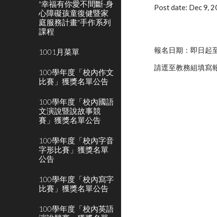
"幸福有你愛不間斷-身
Post date: Dec 9, 
心障礙孩童復健暨家
庭服務計畫"手作系列
課程
報名日期：即日起至1
1001月菜單
請逕至教務組填寫
100學年度「校內作文
比賽」獲獎名單公告
100學年度「校內國語
文演說暨說故事競
賽」獲獎名單公告
100學年度「校內字音
字形比賽」獲獎名單
公告
100學年度「校內寫字
比賽」獲獎名單公告
100學年度「校內英語