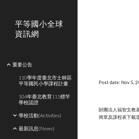
Sk
平等國小全球
資訊網
重要公告
110學年度臺北市士林區
Post date: Nov 5, 
平等國民小學課程計畫
104年臺北教育111標竿
學校認證
財團法人福智文教基
學校活動(Activities)
簡章及課程表下載逕至該會報名
最新訊息(News)