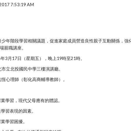
, 2017 7:53:19 AM
青少年階段學習相關議題，促進家庭成員營造良性親子互動關係，強化
5場親職講座。
6年3月17日（星期五），晚上19時至21時。
北市立北投國民中學三樓演講廳。
志恆心理師（彰化高商輔導教師）。
：
的課業學習，現代父母應有的體認。
課業學習表現的因素。
課業學習困擾。