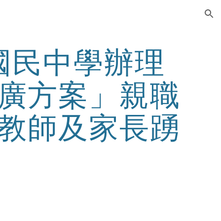
ion
國民中學辦理
廣方案」親職
教師及家長踴
。