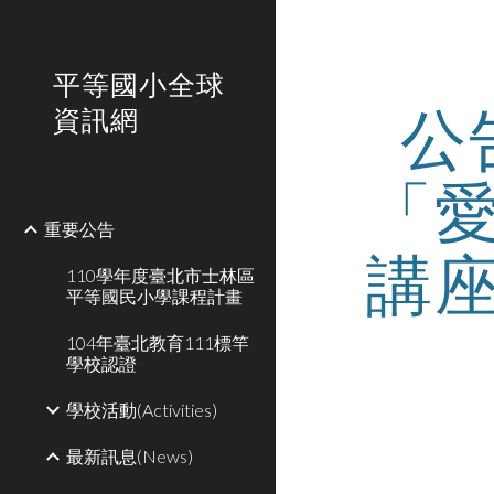
Sk
平等國小全球
公
資訊網
「
重要公告
講
110學年度臺北市士林區
平等國民小學課程計畫
104年臺北教育111標竿
學校認證
學校活動(Activities)
最新訊息(News)