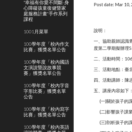
"幸福有你愛不間斷-身
Post date: Mar 10
心障礙孩童復健暨家
庭服務計畫"手作系列
課程
說明：
1001月菜單
一、協助親師認識
100學年度「校內作文
度第二學期擬辦理
比賽」獲獎名單公告
二、活動時間：10
100學年度「校內國語
文演說暨說故事競
三、活動地點：臺
賽」獲獎名單公告
四、活動講師：陳
100學年度「校內字音
字形比賽」獲獎名單
五、講座內容如下
公告
(一)關於孩子
100學年度「校內寫字
(二)影響孩子
比賽」獲獎名單公告
(三)剖析孩子的
100學年度「校內英語