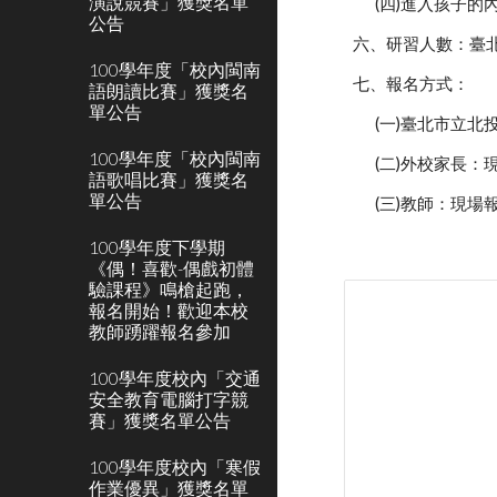
演說競賽」獲獎名單
(四)進入孩子
公告
六、研習人數：臺
100學年度「校內閩南
七、報名方式：
語朗讀比賽」獲獎名
單公告
(一)臺北市立
100學年度「校內閩南
(二)外校家長：
語歌唱比賽」獲獎名
單公告
(三)教師：現場
100學年度下學期
《偶！喜歡-偶戲初體
驗課程》鳴槍起跑，
報名開始！歡迎本校
教師踴躍報名參加
100學年度校內「交通
安全教育電腦打字競
賽」獲獎名單公告
100學年度校內「寒假
作業優異」獲獎名單