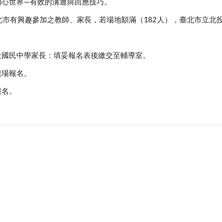
的內心世界—有效的溝通與回應技巧。
北市有興趣參加之教師、家長，若場地額滿（182人），臺北市立北
北投國民中學家長：填妥報名表後繳交至輔導室。
現場報名。
報名。