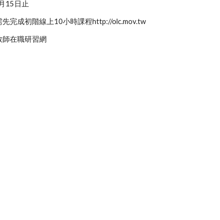
月15日止
成初階線上10小時課程http://olc.mov.tw
教師在職研習網