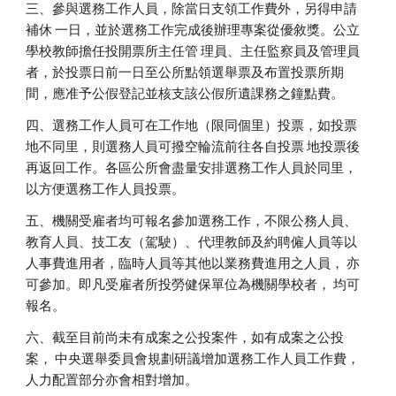
三、參與選務工作人員，除當日支領工作費外，另得申請
補休 一日，並於選務工作完成後辦理專案從優敘獎。公立
學校教師擔任投開票所主任管 理員、主任監察員及管理員
者，於投票日前一日至公所點領選舉票及布置投票所期
間，應准予公假登記並核支該公假所遺課務之鐘點費。
四、選務工作人員可在工作地（限同個里）投票，如投票
地不同里，則選務人員可撥空輪流前往各自投票 地投票後
再返回工作。各區公所會盡量安排選務工作人員於同里，
以方便選務工作人員投票。
五、機關受雇者均可報名參加選務工作，不限公務人員、
教育人員、技工友（駕駛）、代理教師及約聘僱人員等以
人事費進用者，臨時人員等其他以業務費進用之人員， 亦
可參加。即凡受雇者所投勞健保單位為機關學校者， 均可
報名。
六、截至目前尚未有成案之公投案件，如有成案之公投
案， 中央選舉委員會規劃研議增加選務工作人員工作費，
人力配置部分亦會相對增加。