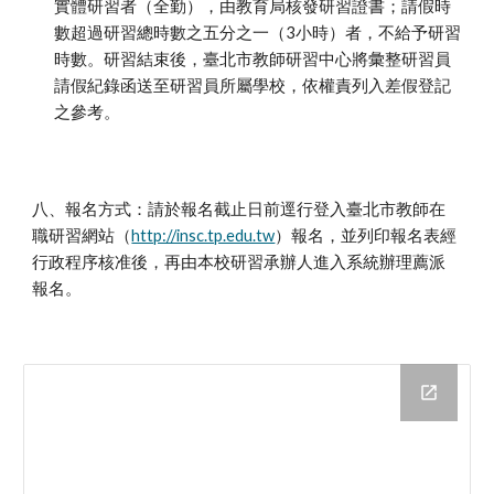
實體研習者（全勤），由教育局核發研習證書；請假時
數超過研習總時數之五分之一（3小時）者，不給予研習
時數。研習結束後，臺北市教師研習中心將彙整研習員
請假紀錄函送至研習員所屬學校，依權責列入差假登記
之參考。
八、報名方式：請於報名截止日前逕行登入臺北市教師在
職研習網站（
http://insc.tp.edu.tw
）報名，並列印報名表經
行政程序核准後，再由本校研習承辦人進入系統辦理薦派
報名。