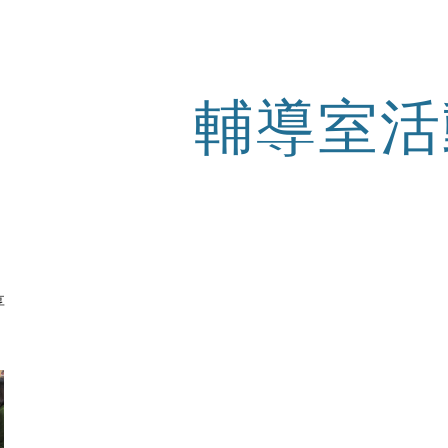
ip to main content
Skip to navigat
輔導室活
享