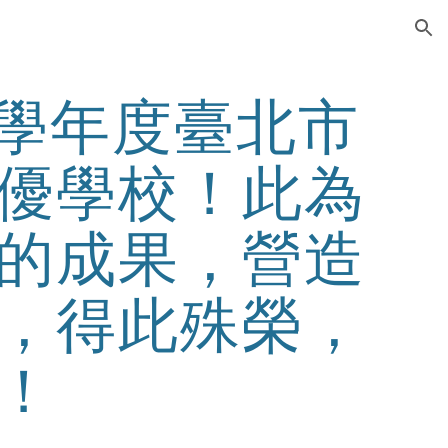
ion
5學年度臺北市
優學校！此為
的成果，營造
，得此殊榮，
！