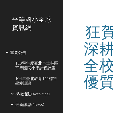
Sk
平等國小全球
狂
資訊網
深
重要公告
全
110學年度臺北市士林區
平等國民小學課程計畫
優
104年臺北教育111標竿
學校認證
學校活動(Activities)
最新訊息(News)