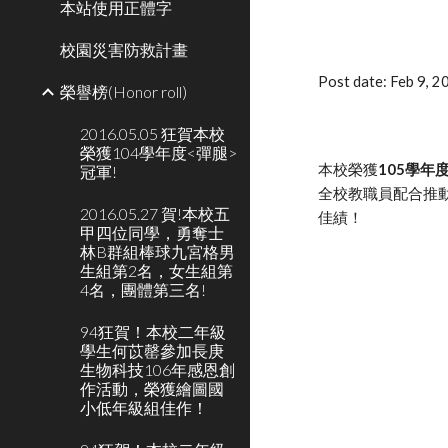
本站使用正體字
校園災害防救計畫
Post date: Feb 9, 
榮譽榜(Honor roll)
2016.05.05 狂賀本校
榮獲104學年度<彈腿>
本校榮獲
105學
冠軍!
全校教職員配合推
2016.05.27 賀!本校五
佳績！
甲四位同學，勇奪士
林B群組棒球九宮格男
生組第2名，女生組第
4名，團體第三名!
94狂賀！本校二年級
學生何苡罄參加長庚
生物科技106年感恩創
作活動，榮獲繪圖國
小低年級組佳作！