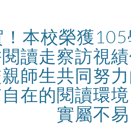
ip to main content
Skip to navigat
賀！本校榮獲10
耕閱讀走察訪視績
校親師生共同努力
質自在的閱讀環境
實屬不易