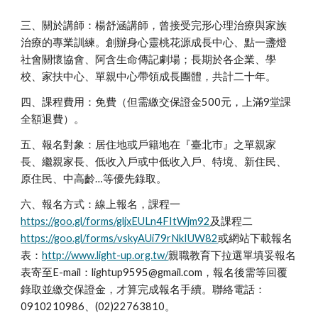
三、關於講師：楊舒涵講師，曾接受完形心理治療與家族
治療的專業訓練。創辦身心靈桃花源成長中心、點一盞燈
社會關懷協會、阿含生命傳記劇場；長期於各企業、學
校、家扶中心、單親中心帶領成長團體，共計二十年。
四、課程費用：免費（但需繳交保證金500元，上滿9堂課
全額退費）。
五、報名對象：居住地或戶籍地在『臺北巿』之單親家
長、繼親家長、低收入戶或中低收入戶、特境、新住民、
原住民、中高齡…等優先錄取。
六、報名方式：線上報名，課程一
https://goo.gl/forms/gljxEULn4FItWjm92
及課程二
https://goo.gl/forms/vskyAUi79rNkIUW82
或網站下載報名
表：
http://www.light-up.org.tw/
親職教育下拉選單填妥報名
表寄至E-mail：lightup9595@gmail.com，報名後需等回覆
錄取並繳交保證金，才算完成報名手續。聯絡電話：
0910210986、(02)22763810。