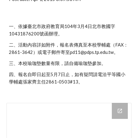
一、依據臺北市政府教育局104年3月4日北市教國字
10431876200號函辦理。
二、活動內容詳如附件，報名表傳真至本校學輔處（FAX：
2861-3642）或電子郵件寄至pd11@pdps.tp.edu.tw。
三、本校瑜珈墊數量有限，請自備瑜珈墊參加。
四、報名自即日起至5月7日止，如有疑問請電洽平等國小
學輔處張家齊主任2861-0503#13。