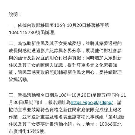
說明：
一、依據內政部移民署106年10月20日移署移字第
1060115780號函辦理。
二、為協助新住民及其子女完成夢想，並將其築夢過程的
成長與感動透過影片紀錄與各界分享，展現他們對社會參
與的熱情及對家庭的用心付出與貢獻；同時增加大眾對新
住民及其子女的瞭解與認識，提升尊重多元文化素養知
能，讓民眾感受政府照顧輔導新住民之用心，爰持續辦理
旨揭活動。
三、旨揭活動報名日期為106年10月20日(星期五)至同年11
月30日(星期四)止，報名網址為
https://goo.gl/jsdgpq/
，請
協助宣導並鼓勵符合資格之新住民家庭依限完成線上報名
作業，並寄送計畫書及報名表至該署移民事務組「第4屆新
住民及其子女築夢計畫活動小組」收，地址：10066臺北
市廣州街15號5樓。