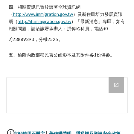
四、相關資訊已置於該署全球資訊網
（
http://www.immigration.gov.tw
）及新住民培力發展資訊
網（
http://ifi.immigration.gov.tw
）「最新消息」專區，如有
相關問題，請洽該署承辦人：洪偉玲科員，電話:(0
2)23889393，分機2525。
五、檢附內政部移民署公函影本及其附件各1份供參。
本站使用正體字
│ 
著作權聲明
│ 
隱私權及資訊安全政策