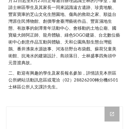
月12日起至8月23日止每週日辦理認識士林的小學堂，邀
請士林區學生及其家長一同來認識遠古遺跡、珍貴地貌、
豐富寶庫的芝山文化生態園地、傷鳥的救助之家、順益台
灣原住民博物館、創價學會臺灣藝術作品、豐富濕地生
態、有故事的劍潭青年活動中心、會移動的土地公廟、國
寶級大師阿正師、龍舟體驗、綠色SOGO建築、台北數位藝
術中心創意作品互動與體驗、天和公園鳥類生態台灣藍
鵲、番井沸泉水源故事、河洛坊野台布袋戲、蘇荷兒童美
術館、抗淹水的建築設計、島頭落日、士林盛事四角頭中
元普渡典故。
二、歡迎有興趣的學生及家長報名參加，詳情請見本所區
公所網站活動訊息區或電洽（02）28826200轉分機6501
士林區公所人文課許先生。