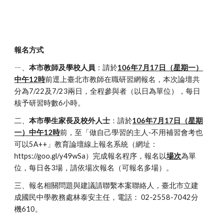
報名方式
ㄧ、
本市教師及學校人員
：請於
106年7月17日（星期一）
中午12時
前逕上臺北市教師在職研習網報名，本次論壇共
分為7/22及7/23兩日，全程參與者（以日為單位），每日
核予研習時數6小時。
二、
本市學生家長及校外人士
：請於
106年7月17日（星期
一）中午12時
前，至「做自己學習的主人-不用補習會考也
可以5A++」教育論壇線上報名系統（網址：
https://goo.gl/y49wSa）完成報名程序，報名以
場次
為單
位，每日各3場，請依場次報名（可報名多場）。
三、報名相關問題與建議請聯繫本案聯絡人，臺北市立建
成國民中學教務處林泰安主任，電話： 02-2558-7042分
機610。