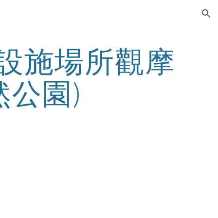
ion
育設施場所觀摩
然公園)